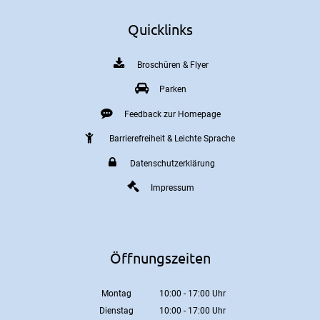
Quicklinks
Broschüren & Flyer
Parken
Feedback zur Homepage
Barrierefreiheit & Leichte Sprache
Datenschutzerklärung
Impressum
Öffnungszeiten
Montag
10:00
-
17:00
Uhr
Von 10:00 bis 17:00 Uhr
Dienstag
10:00
-
17:00
Uhr