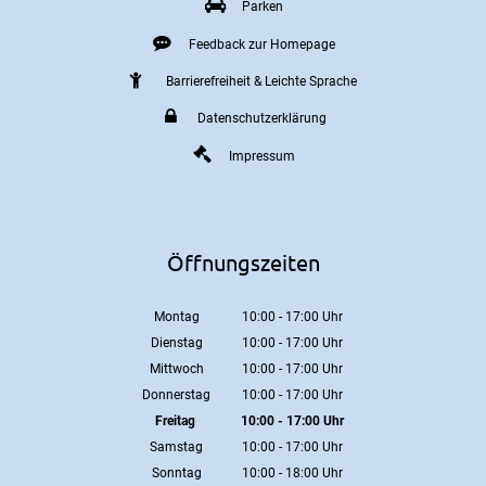
Parken
Feedback zur Homepage
Barrierefreiheit & Leichte Sprache
Datenschutzerklärung
Impressum
Öffnungszeiten
Montag
10:00
-
17:00
Uhr
Von 10:00 bis 17:00 Uhr
Dienstag
10:00
-
17:00
Uhr
Von 10:00 bis 17:00 Uhr
Mittwoch
10:00
-
17:00
Uhr
Von 10:00 bis 17:00 Uhr
Donnerstag
10:00
-
17:00
Uhr
Von 10:00 bis 17:00 Uhr
Freitag
10:00
-
17:00
Uhr
Von 10:00 bis 17:00 Uhr
Samstag
10:00
-
17:00
Uhr
Von 10:00 bis 17:00 Uhr
Sonntag
10:00
-
18:00
Uhr