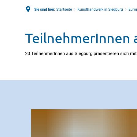
Sie sind hier:
Startseite
Kunsthandwerk in Siegburg
Euro
TeilnehmerInnen
TeilnehmerInnen 
2026
20 TeilnehmerInnen aus Siegburg präsentieren sich mi
–
Europäische
Tage
des