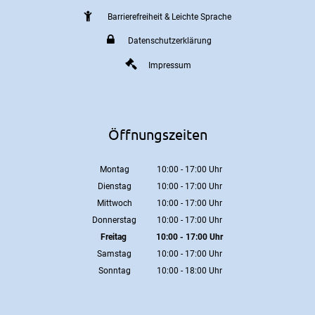
Barrierefreiheit & Leichte Sprache
Datenschutzerklärung
Impressum
Öffnungszeiten
Montag
10:00
-
17:00
Uhr
Von 10:00 bis 17:00 Uhr
Dienstag
10:00
-
17:00
Uhr
Von 10:00 bis 17:00 Uhr
Mittwoch
10:00
-
17:00
Uhr
Von 10:00 bis 17:00 Uhr
Donnerstag
10:00
-
17:00
Uhr
Von 10:00 bis 17:00 Uhr
Freitag
10:00
-
17:00
Uhr
Von 10:00 bis 17:00 Uhr
Samstag
10:00
-
17:00
Uhr
Von 10:00 bis 17:00 Uhr
Sonntag
10:00
-
18:00
Uhr
Von 10:00 bis 18:00 Uhr